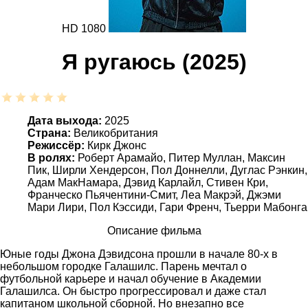
HD 1080
Я ругаюсь (2025)
Дата выхода:
2025
Страна:
Великобритания
Режиссёр:
Кирк Джонс
В ролях:
Роберт Арамайо, Питер Муллан, Максин
Пик, Ширли Хендерсон, Пол Доннелли, Дуглас Рэнкин,
Адам МакНамара, Дэвид Карлайл, Стивен Кри,
Франческо Пьячентини-Смит, Леа Макрэй, Джэми
Мари Лири, Пол Кэссиди, Гари Френч, Тьерри Мабонга
Описание фильма
Юные годы Джона Дэвидсона прошли в начале 80-х в
небольшом городке Галашилс. Парень мечтал о
футбольной карьере и начал обучение в Академии
Галашилса. Он быстро прогрессировал и даже стал
капитаном школьной сборной. Но внезапно все