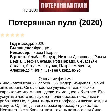
HD 1080
Потерянная пуля (2020)
Год выхода:
2020
Выпущено:
Франция
Режиссёр:
Гийом Пьерре
В ролях:
Альбан Ленуар, Николя Дювошель, Рамзи
Бедиа, Стефи Сельма, Род Парадо, Себастьян
Лаланн, Артур Аспатурян, Патрик Медиони,
Александр Филип, Стивен Скардиккьо
Описание фильма
Лино - автомеханик, способный модернизировать любой
автомобиль. Он с легкостью улучшает технические
характеристики машин, делая их мощнее и быстрее. Его
услугами часто пользуются полицейские, пожарные и
работники медицины, ведь в их профессии важна каждая
минута. Однажды в его гараже происходит убийство.
Неизвестные забирают жизнь очень важного для Лино