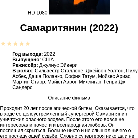
HD 1080
Самаритянин (2022)
Год выхода:
2022
Выпущено:
США
Режиссёр:
Джулиус Эйвери
В ролях:
Сильвестр Сталлоне, Джейвон Уолтон, Пилу
Асбек, Даша Поланко, София Татум, Мойзес Ариас,
Мартин Старр, Майкл Аарон Миллиган, Генри Дж.
Сандерс
Описание фильма
Проходит 20 лет после эпической битвы. Оказывается, что
в ходе ее целеустремленный супергерой Самаритянин
уничтожил опасного злодея. После этого его вовсе не
интересовали почести и всенародная любовь. Он
поспешил скрыться. Больше никто и не слышал ничего о
его последующей судьбе. Словно супергероя никогда и не