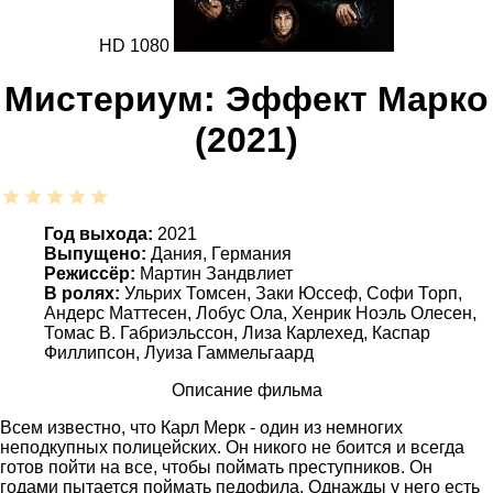
HD 1080
Мистериум: Эффект Марко
(2021)
Год выхода:
2021
Выпущено:
Дания, Германия
Режиссёр:
Мартин Зандвлиет
В ролях:
Ульрих Томсен, Заки Юссеф, Софи Торп,
Андерс Маттесен, Лобус Ола, Хенрик Ноэль Олесен,
Томас В. Габриэльссон, Лиза Карлехед, Каспар
Филлипсон, Луиза Гаммельгаард
Описание фильма
Всем известно, что Карл Мерк - один из немногих
неподкупных полицейских. Он никого не боится и всегда
готов пойти на все, чтобы поймать преступников. Он
годами пытается поймать педофила. Однажды у него есть