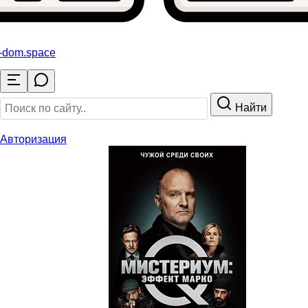
o-dom
.space
Найти
Авторизация