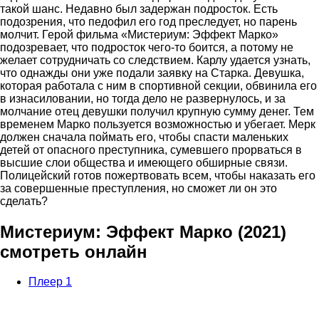
такой шанс. Недавно был задержан подросток. Есть
подозрения, что педофил его год преследует, но парень
молчит. Герой фильма «Мистериум: Эффект Марко»
подозревает, что подросток чего-то боится, а потому не
желает сотрудничать со следствием. Карлу удается узнать,
что однажды они уже подали заявку на Старка. Девушка,
которая работала с ним в спортивной секции, обвинила его
в изнасиловании, но тогда дело не развернулось, и за
молчание отец девушки получил крупную сумму денег. Тем
временем Марко пользуется возможностью и убегает. Мерк
должен сначала поймать его, чтобы спасти маленьких
детей от опасного преступника, сумевшего прорваться в
высшие слои общества и имеющего обширные связи.
Полицейский готов пожертвовать всем, чтобы наказать его
за совершенные преступления, но сможет ли он это
сделать?
Мистериум: Эффект Марко (2021)
смотреть онлайн
Плеер 1