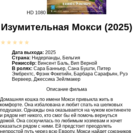
HD 1080
Изумительная Мокси (2025)
Дата выхода:
2025
Страна:
Нидерланды, Бельгия
Режиссёр:
Винсент Баль, Вип Верной
В ролях:
Сара Банньер, Сана Бушти, Питер
Эмбрехтс, Фрэнк Фокетийн, Барбара Сарафьян, Руэ
Вервеер, Джессика Зейлмакер
Описание фильма
Домашняя кошка по имени Мокси привыкла жить в
комфорте. Она избалована и любит спать на шелковых
подушках. Однажды она оказывается на чужом континенте
и рядом нет никого, кто смог бы ей помочь вернуться
домой. Она соскучилась по любимым хозяевам и хочет
оказаться рядом с ними. Ей предстоит преодолеть
непростой путь через всю Европу. Мокси найдет союзников