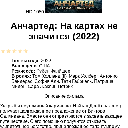
HD 1080
Анчартед: На картах не
значится (2022)
Год выхода:
2022
Выпущено:
США
Режиссёр:
Рубен Фляйшер
В ролях:
Том Холланд (II), Марк Уолберг, Антонио
Бандерас, София Али, Тати Габриэль, Патриша
Миден, Сара Жаклин Петрик
Описание фильма
Хитрый и неутомимый карманник Нэйтан Дрейк наконец
получает долгожданное предложение от Виктора
Салливана. Вместе они отправляются в захватывающее
путешествие. С его помощью получится отыскать
удивительное богатство, принадлежащее талантливому