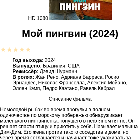
HD 1080
Мой пингвин (2024)
Год выхода:
2024
Выпущено:
Бразилия, США
Режиссёр:
Дэвид Шурманн
В ролях:
Жан Рено, Адриана Барраса, Росио
Эрнандес, Николас Франселла, Алексия Мойано,
Эллен Кэмп, Педро Каэтано, Равель Кебрал
Описание фильма
Немолодой рыбак во время прогулки в полном
одиночестве по морскому побережью обнаруживает
маленького пингвиненка, тонущего в нефтяном пятне. Он
решает спасти птицу и приютить у себя. Называет малыша
Дим-Дим. Его жена против такого соседства в доме, но
через время соглашается и начинает тоже ухаживать за