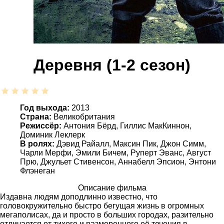
Деревня (1-2 сезон)
Год выхода:
2013
Страна:
Великобритания
Режиссёр:
Антония Бёрд, Гиллис МакКиннон,
Доминик Леклерк
В ролях:
Дэвид Райалл, Максин Пик, Джон Симм,
Чарли Мерфи, Эмили Бичем, Руперт Эванс, Август
Прю, Джульет Стивенсон, Аннабелл Эпсион, Энтони
Флэнеган
Описание фильма
Издавна людям доподлинно известно, что
головокружительно быстро бегущая жизнь в огромных
мегаполисах, да и просто в больших городах, разительно
отличается от тихого и размеренного её течения в