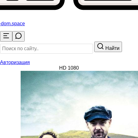
o-dom
.space
Найти
Авторизация
HD 1080