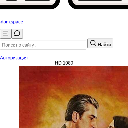
o-dom
.space
Найти
Авторизация
HD 1080