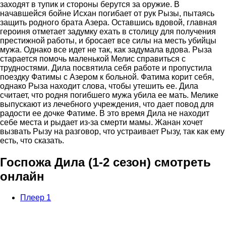
заходят в тупик и стороны берутся за оружие. В
начавшейся бойне Исхан погибает от рук Рызы, пытаясь
защить родного брата Азера. Оставшись вдовой, главная
героиня отметает задумку ехать в столицу для получения
престижной работы, и бросает все силы на месть убийцы
мужа. Однако все идет не так, как задумала вдова. Рыза
старается помочь маленькой Мелис справиться с
трудностями. Дила посвятила себя работе и пропустила
поездку Фатимы с Азером к больной. Фатима корит себя,
однако Рыза находит слова, чтобы утешить ее. Дила
считает, что родня погибшего мужа убила ее мать. Мелике
выпускают из лечебного учреждения, что дает повод для
радости ее дочке Фатиме. В это время Дила не находит
себе места и рыдает из-за смерти мамы. Жанан хочет
вызвать Рызу на разговор, что устраивает Рызу, так как ему
есть, что сказать.
Госпожа Дила (1-2 сезон) смотреть
онлайн
Плеер 1