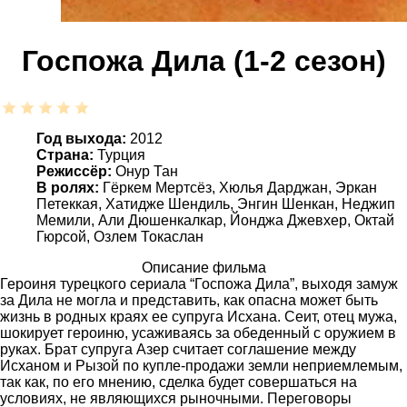
Госпожа Дила (1-2 сезон)
Год выхода:
2012
Страна:
Турция
Режиссёр:
Онур Тан
В ролях:
Гёркем Мертсёз, Хюлья Дарджан, Эркан
Петеккая, Хатидже Шендиль, Энгин Шенкан, Неджип
Мемили, Али Дюшенкалкар, Йонджа Джевхер, Октай
Гюрсой, Озлем Токаслан
Описание фильма
Героиня турецкого сериала “Госпожа Дила”, выходя замуж
за Дила не могла и представить, как опасна может быть
жизнь в родных краях ее супруга Исхана. Сеит, отец мужа,
шокирует героиню, усаживаясь за обеденный с оружием в
руках. Брат супруга Азер считает соглашение между
Исханом и Рызой по купле-продажи земли неприемлемым,
так как, по его мнению, сделка будет совершаться на
условиях, не являющихся рыночными. Переговоры