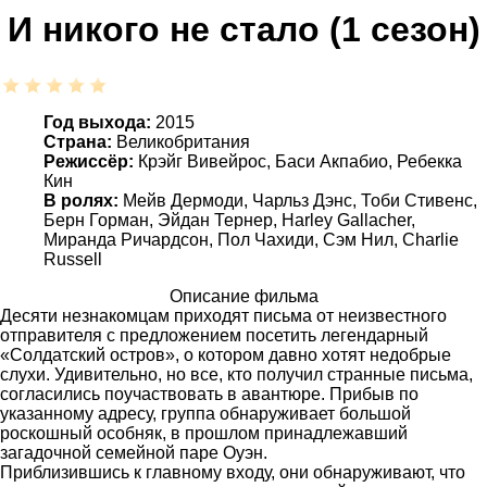
И никого не стало (1 сезон)
Год выхода:
2015
Страна:
Великобритания
Режиссёр:
Крэйг Вивейрос, Баси Акпабио, Ребекка
Кин
В ролях:
Мейв Дермоди, Чарльз Дэнс, Тоби Стивенс,
Берн Горман, Эйдан Тернер, Harley Gallacher,
Миранда Ричардсон, Пол Чахиди, Сэм Нил, Charlie
Russell
Описание фильма
Десяти незнакомцам приходят письма от неизвестного
отправителя с предложением посетить легендарный
«Солдатский остров», о котором давно хотят недобрые
слухи. Удивительно, но все, кто получил странные письма,
согласились поучаствовать в авантюре. Прибыв по
указанному адресу, группа обнаруживает большой
роскошный особняк, в прошлом принадлежавший
загадочной семейной паре Оуэн.
Приблизившись к главному входу, они обнаруживают, что