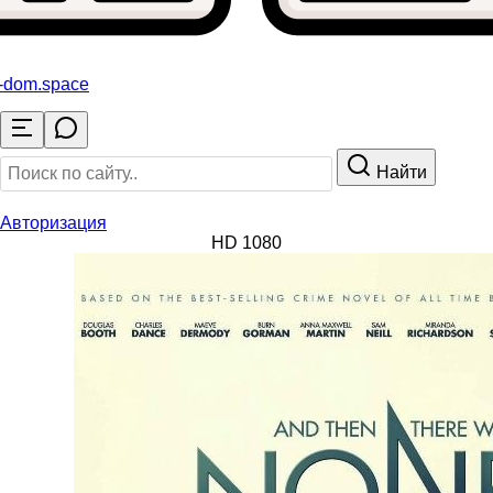
o-dom
.space
Найти
Авторизация
HD 1080