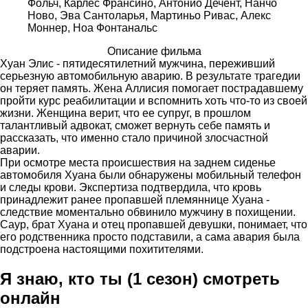
Фольч, Карлес Франсино, Антонио Дечент, Нанчо
Ново, Эва Сантоларья, Мартиньо Ривас, Алекс
Моннер, Ноа Фонтанальс
Описание фильма
Хуан Элис - пятидесятилетний мужчина, переживший
серьезную автомобильную аварию. В результате трагедии
он теряет память. Жена Аллисия помогает пострадавшему
пройти курс реабилитации и вспомнить хоть что-то из своей
жизни. Женщина верит, что ее супруг, в прошлом
талантливый адвокат, сможет вернуть себе память и
рассказать, что именно стало причиной злосчастной
аварии.
При осмотре места происшествия на заднем сиденье
автомобиля Хуана были обнаружены мобильный телефон
и следы крови. Экспертиза подтвердила, что кровь
принадлежит ранее пропавшей племяннице Хуана -
следствие моментально обвинило мужчину в похищении.
Саур, брат Хуана и отец пропавшей девушки, понимает, что
его родственника просто подставили, а сама авария была
подстроена настоящими похитителями.
Я знаю, кто ты (1 сезон) смотреть
онлайн