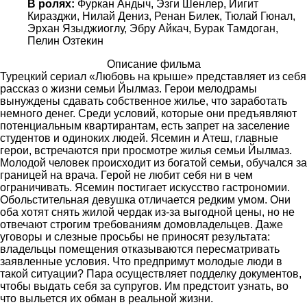
В ролях:
Фуркан Андыч, Эзги Шенлер, Йигит
Киразджи, Нилай Дениз, Ренан Билек, Тюлай Гюнал,
Эрхан Языджиоглу, Эбру Айкач, Бурак Тамдоган,
Пелин Озтекин
Описание фильма
Турецкий сериал «Любовь на крыше» представляет из себя
рассказ о жизни семьи Йылмаз. Герои мелодрамы
вынуждены сдавать собственное жилье, что заработать
немного денег. Среди условий, которые они предъявляют
потенциальным квартирантам, есть запрет на заселение
студентов и одиноких людей. Ясемин и Атеш, главные
герои, встречаются при просмотре жилья семьи Йылмаз.
Молодой человек происходит из богатой семьи, обучался за
границей на врача. Герой не любит себя ни в чем
ограничивать. Ясемин постигает искусство гастрономии.
Обольстительная девушка отличается редким умом. Они
оба хотят снять жилой чердак из-за выгодной цены, но не
отвечают строгим требованиям домовладельцев. Даже
уговоры и слезные просьбы не приносят результата:
владельцы помещения отказываются пересматривать
заявленные условия. Что предпримут молодые люди в
такой ситуации? Пара осуществляет подделку документов,
чтобы выдать себя за супругов. Им предстоит узнать, во
что выльется их обман в реальной жизни.