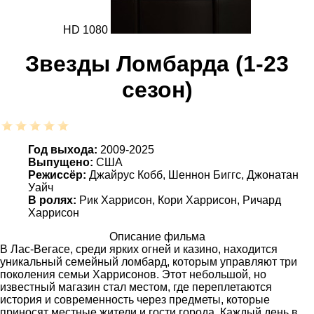
HD 1080
Звезды Ломбарда (1-23
сезон)
Год выхода:
2009-2025
Выпущено:
США
Режиссёр:
Джайрус Кобб, Шеннон Биггс, Джонатан
Уайч
В ролях:
Рик Харрисон, Кори Харрисон, Ричард
Харрисон
Описание фильма
В Лас-Вегасе, среди ярких огней и казино, находится
уникальный семейный ломбард, которым управляют три
поколения семьи Харрисонов. Этот небольшой, но
известный магазин стал местом, где переплетаются
история и современность через предметы, которые
приносят местные жители и гости города. Каждый день в