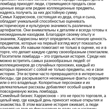
ломбард приходят люди, стремящиеся продать свои
ценные вещи или редкие коллекционные предметы,
надеясь получить за них достойную сумму.
Семья Харрисонов, состоящая из деда, отца и сына,
обладает уникальной способностью оценивать
историческую и культурную значимость различных
артефактов. Они внимательны к деталям и всегда готовы к
неожиданным находкам. Благодаря своему опыту и
знаниям, Харрисоны могут определить истинную ценность
предметов, которые на первый взгляд могут показаться
обычными. Их навыки помогают не только в оценке, но и в
торге, что делает каждую сделку своеобразным спектаклем.
Посетители ломбарда – это отдельная история. Среди них
можно встретить самых разнообразных людей: от
коллекционеров до случайных прохожих, каждый из
которых приносит с собой не только предметы, но и свои
истории. Эти встречи часто превращаются в интересные
беседы, где раскрываются неожиданные факты о предмете
или о его владельце. Колоритные персонажи и их
увлекательные рассказы добавляют особый шарм в
повседневную жизнь ломбарда.
Семейный бизнес Харрисонов – это не просто торговля, а
целый мир, где каждый день приносит новые открытия и
знакомства. В этом магазине история оживает, а люди
находят не только финансовую выгоду, но и частичку