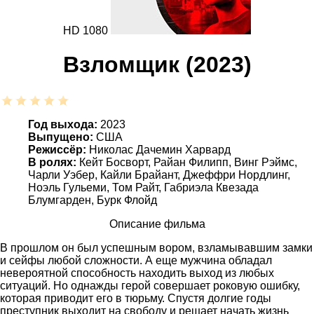
HD 1080
Взломщик (2023)
Год выхода:
2023
Выпущено:
США
Режиссёр:
Николас Дачемин Харвард
В ролях:
Кейт Босворт, Райан Филипп, Винг Рэймс,
Чарли Уэбер, Кайли Брайант, Джеффри Нордлинг,
Ноэль Гульеми, Том Райт, Габриэла Квезада
Блумгарден, Бурк Флойд
Описание фильма
В прошлом он был успешным вором, взламывавшим замки
и сейфы любой сложности. А еще мужчина обладал
невероятной способность находить выход из любых
ситуаций. Но однажды герой совершает роковую ошибку,
которая приводит его в тюрьму. Спустя долгие годы
преступник выходит на свободу и решает начать жизнь